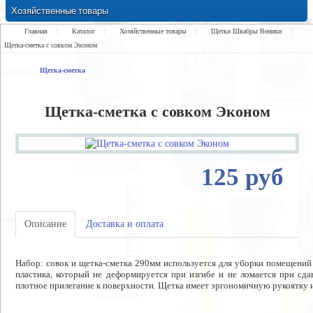
Хозяйственные товары
Замки Ручки Петли Засовы Проушины
Главная
|
Каталог
|
Хозяйственные товары
|
Щетки Швабры Веники
|
Щетка-сметка с совком Эконом
Щетка-сметка
Щетка-сметка с совком Эконом
125 руб
Описание
Доставка и оплата
Набор: совок и щетка-сметка 290мм используется для уборки помещений 
пластика, который не деформируется при изгибе и не ломается при сда
плотное прилегание к поверхности. Щетка имеет эргономичную рукоятку и