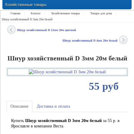
Хозяйственные товары
Замки Ручки Петли Засовы Проушины
Главная
|
Каталог
|
Хозяйственные товары
|
Товары для дома
|
Шнур хозяйственный D 3мм 20м белый
Шнур хозяйственный D 12мм 20м цветной
Шнур хозяйственный D 4мм 20м белый
Шнур хозяйственный D 3мм 20м белый
55 руб
Описание
Доставка и оплата
Купить
Шнур хозяйственный D 3мм 20м белый
за 55 р. в
Ярославле в компании Веста.