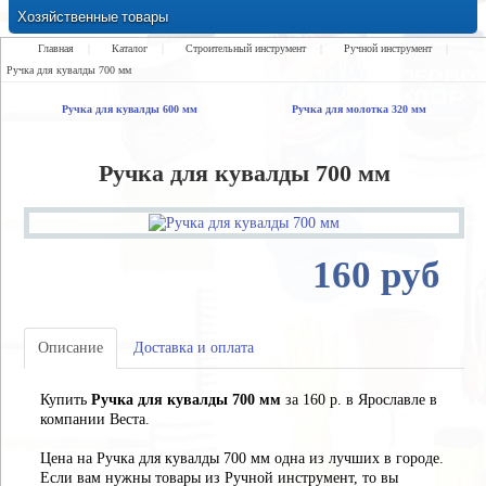
Хозяйственные товары
Замки Ручки Петли Засовы Проушины
Главная
|
Каталог
|
Строительный инструмент
|
Ручной инструмент
|
Ручка для кувалды 700 мм
Ручка для кувалды 600 мм
Ручка для молотка 320 мм
Ручка для кувалды 700 мм
160 руб
Описание
Доставка и оплата
Купить
Ручка для кувалды 700 мм
за 160 р. в Ярославле в
компании Веста.
Цена на Ручка для кувалды 700 мм одна из лучших в городе.
Если вам нужны товары из Ручной инструмент, то вы