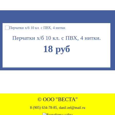
Перчатки х/б 10 кл. с ПВХ, 4 нитки.
18 руб
Лопата штыковая из рельсовой стали
250 руб
© ООО "ВЕСТА"
8 (905) 634-78-85
,
danil.zel@mail.ru