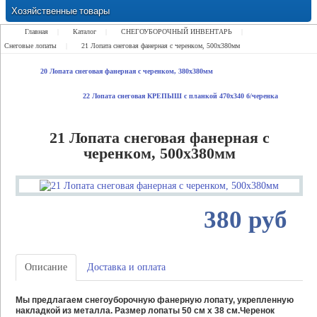
Хозяйственные товары
Замки Ручки Петли Засовы Проушины
Главная
|
Каталог
|
СНЕГОУБОРОЧНЫЙ ИНВЕНТАРЬ
|
Снеговые лопаты
|
21 Лопата снеговая фанерная с черенком, 500х380мм
20 Лопата снеговая фанерная с черенком, 380х380мм
22 Лопата снеговая КРЕПЫШ с планкой 470х340 б/черенка
21 Лопата снеговая фанерная с
черенком, 500х380мм
380 руб
Описание
Доставка и оплата
Мы предлагаем снегоуборочную фанерную лопату, укрепленную
накладкой из металла. Размер лопаты 50 см х 38 см.Черенок