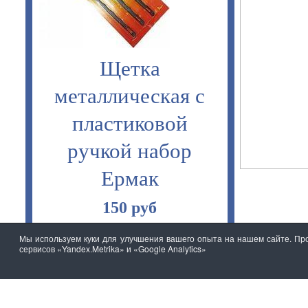
Щетка
металлическая с
пластиковой
ручкой набор
Ермак
150 руб
Мы используем куки для улучшения вашего опыта на нашем сайте. Про
сервисов «Yandex.Metrika» и «Google Analytics»