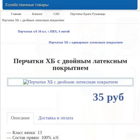
Хозяйственные товары
Замки Ручки Петли Засовы Проушины
Главная
|
Каталог
|
СИЗ
|
Перчатки Краги Рукавицы
|
Перчатки ХБ с двойным латексным покрытием
Перчатки х/б 10 кл. с ПВХ, 6 нитей
Перчатки ХБ с одинарным латексным покрытием
Перчатки ХБ с двойным латексным
покрытием
35 руб
Описание
Доставка и оплата
— Класс вязки: 13
— Состав пряжи: 100% х/б