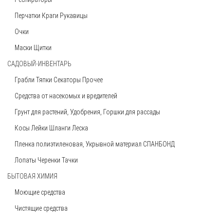
Перчатки Краги Рукавицы
Очки
Лейка оцинкованная 10л
Маски Щитки
350 руб
САДОВЫЙ-ИНВЕНТАРЬ
Грабли Тяпки Секаторы Прочее
Средства от насекомых и вредителей
Грунт для растений, Удобрения, Горшки для рассады
Ветошь (Бязь, Х/Б) 10 кг
Косы Лейки Шланги Леска
1750 руб
Пленка полиэтиленовая, Укрывной материал СПАНБОНД
Лопаты Черенки Тачки
БЫТОВАЯ ХИМИЯ
Моющие средства
Чистящие средства
Лопата штыковая из рельсовой стали