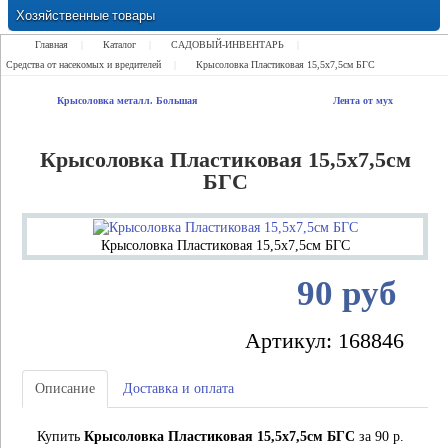
Хозяйственные товары
Замки Ручки Петли Засовы Проушины
Главная
|
Каталог
|
САДОВЫЙ-ИНВЕНТАРЬ
|
Средства от насекомых и вредителей
|
Крысоловка Пластиковая 15,5х7,5см БГС
Крысоловка металл. Большая
Лента от мух
Крысоловка Пластиковая 15,5х7,5см
БГС
Крысоловка Пластиковая 15,5х7,5см БГС
90 руб
Артикул: 168846
Описание
Доставка и оплата
Купить
Крысоловка Пластиковая 15,5х7,5см БГС
за 90 р.