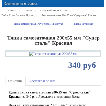
Хозяйственные товары
Замки Ручки Петли Засовы Проушины
Главная
|
Каталог
|
САДОВЫЙ-ИНВЕНТАРЬ
|
Грабли Тяпки Секаторы Прочее
|
Тяпка самозаточная 200х55 мм "Супер сталь" Красная
Тяпка самозаточная 170*450 мм НТВ желтая
Тяпка Титановая
Тяпка самозаточная 200х55 мм "Супер
сталь" Красная
340 руб
Описание
Доставка и оплата
Купить
Тяпка самозаточная 200х55 мм "Супер сталь"
Красная
за 340 р. в Ярославле в компании Веста.
Цена на Тяпка самозаточная 200х55 мм "Супер сталь"