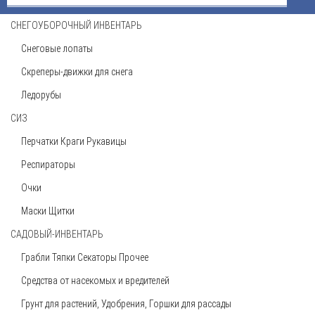
СНЕГОУБОРОЧНЫЙ ИНВЕНТАРЬ
Коса мини 50 см складная
Снеговые лопаты
215 руб
Скреперы-движки для снега
Ледорубы
СИЗ
Перчатки Краги Рукавицы
Респираторы
Перчатки х/б 10 кл. с ПВХ, 4 нитки.
Очки
18 руб
Маски Щитки
САДОВЫЙ-ИНВЕНТАРЬ
Грабли Тяпки Секаторы Прочее
Средства от насекомых и вредителей
Лопата штыковая из рельсовой стали
Грунт для растений, Удобрения, Горшки для рассады