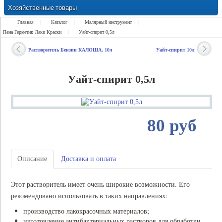
Хозяйственные товары
Замки Ручки Петли Засовы Проушины
Главная
|
Каталог
|
Малярный инструмент
|
Пена Герметик Лаки Краски
|
Уайт-спирит 0,5л
Растворитель Бензин КАЛОША, 10л
Уайт-спирит 10л
Уайт-спирит 0,5л
80 руб
Описание
Доставка и оплата
Этот растворитель имеет очень широкие возможности. Его
рекомендовано использовать в таких направлениях:
производство лакокрасочных материалов;
изготовление антибактериальных растворов для обработки