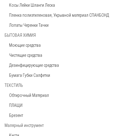
250 руб
Косы Лейки Шланги Леска
Пленка полиэтиленовая, Укрывной материал СПАНБОНД
Лопаты Черенки Тачки
БЫТОВАЯ ХИМИЯ
Моющие средства
Чистящие средства
Дезинфицирующие средства
Бумага Губки Салфетки
ТЕКСТИЛЬ
Обтирочный Материал
Черенок для лопат, 40 мм, высший сорт
ПЛАЩИ
130 руб
Брезент
Малярный инструмент
Кисти