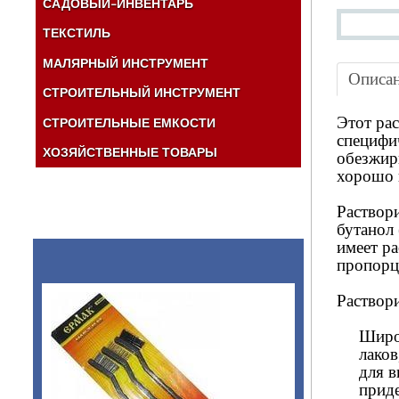
РУЧНОЙ ИНСТРУМЕНТ
САДОВЫЙ-ИНВЕНТАРЬ
ЛОПАТЫ ЧЕРЕНКИ ТАЧКИ
ПЛАЩИ
ВАННОЧКИ ДЛЯ КРАСКИ
ТОПОРЫ МОЛОТКИ КУВАЛДЫ
ТЕКСТИЛЬ
БРЕЗЕНТ
ЩЕТКИ ШВАБРЫ ВЕНИКИ
ПЕНА ГЕРМЕТИК ЛАКИ КРАСКИ
ЭЛЕКТРОИНСТРУМЕНТ RWS
МАЛЯРНЫЙ ИНСТРУМЕНТ
ВЕДРА ТАЗЫ КОВШИ БОЧКИ
ШПАТЕЛЯ ПРАВИЛО ТЕРКИ
ИЗМЕРИТЕЛЬНЫЙ ИНСТРУМЕНТ
Описа
ТОВАРЫ ДЛЯ ДОМА
СТРОИТЕЛЬНЫЙ ИНСТРУМЕНТ
СЛЕСАРНЫЙ ИНСТРУМЕНТ
ТАЗЫ ВЕДРА БИДОНЫ
СКОТЧ ИЗОЛЕНТА ПРОЧЕЕ
Этот рас
СТРОИТЕЛЬНЫЕ ЕМКОСТИ
МЕШКИ ДЛЯ МУСОРА
специфи
ЗАМКИ РУЧКИ ПЕТЛИ ЗАСОВЫ
ХОЗЯЙСТВЕННЫЕ ТОВАРЫ
ПРОУШИНЫ
обезжир
хорошо 
Раствор
бутанол 
имеет ра
пропорц
Раствор
Широ
лаков
для в
приде