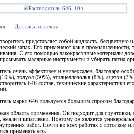
ние
Доставка и оплата
творитель представляет собой жидкость, бесцветную ил
ческий запах. Его применяют как в промышленности, та
ивания. С его помощью лакокрасочные материалы дово
промывать малярные инструменты и убирать пятна ор
итель
очень эффективен и универсален, благодаря особ
(10%), толуол (50%), этилцеллозольв (8%), ацетон (7%)
створитель 646 состав, технические характеристики ег
ий.
итель марки 646 пользуется большим спросом благод
кая область применения. Он подходит для грунтовки, 
, эмали и шпатлевки. Поэтому он является универсал
нутренних работ. Почти во всех работах с потолком и
тся применять его.