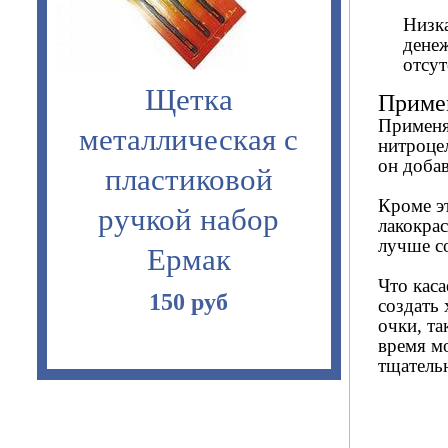
Низка
денеж
отсу
Щетка
Примен
Применя
металлическая с
нитроце
он добав
пластиковой
Кроме э
ручкой набор
лакокрас
лучше со
Ермак
Что кас
150 руб
создать
очки, та
время м
тщатель
Коса мини 50 см