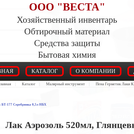
ООО "ВЕСТА"
Хозяйственный инвентарь
Обтирочный материал
Средства защиты
Бытовая химия
ВНАЯ
КАТАЛОГ
О КОМПАНИИ
лавная
|
Каталог
|
Малярный инструмент
|
Пена Герметик Лаки К
 БТ-177 Серебрянка 0,5л НБХ
Лак Аэрозоль 520мл, Глянце