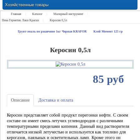
Хозяйственные товары
Замки Ручки Петли Засовы Проушины
Главная
|
Каталог
|
Малярный инструмент
|
Пена Герметик Лаки Краски
|
Керосин 0,5л
Грунт-эмаль по ржавчине 1кг Черная KRAFOR
Клей Момент 125 гр
Керосин 0,5л
85 руб
Описание
Доставка и оплата
Керосин представляет собой продукт перегонки нефти. С своем
составе он имеет смесь летучих углеводородов с различными
температурными пределами кипения. Данный вид растворителя
отличается низкой летучестью и используется как топливо для
керогазов, паяльных и осветительных ламп. Кроме этого он