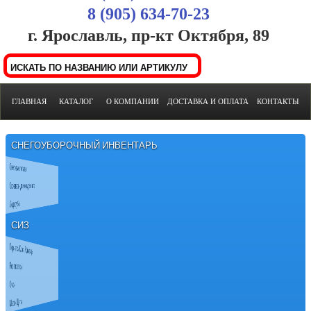
8 (905) 634-70-23
г. Ярославль, пр-кт Октября, 89
ГЛАВНАЯ
КАТАЛОГ
О КОМПАНИИ
ДОСТАВКА И ОПЛАТА
КОНТАКТЫ
СНЕГОУБОРОЧНЫЙ ИНВЕНТАРЬ
Снеговые лопаты
Скреперы-движки для снега
Ледорубы
СИЗ
Перчатки Краги Рукавицы
Респираторы
Очки
Маски Щитки