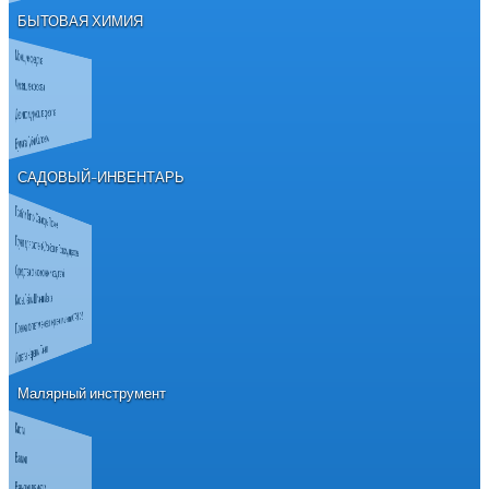
БЫТОВАЯ ХИМИЯ
Моющие средства
Чистящие средства
Дезинфицирующие средства
Бумага Губки Салфетки
САДОВЫЙ-ИНВЕНТАРЬ
Грабли Тяпки Секаторы Прочее
Грунт для растений, Удобрения, Горшки для рассады
Средства от насекомых и вредителей
Косы Лейки Шланги Леска
Пленка полиэтиленовая, Укрывной материал СПАНБОНД
Лопаты Черенки Тачки
Малярный инструмент
Кисти
Валики
Ванночки для краски