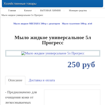
Хозяйственные товары
Замки Ручки Петли Засовы Проушины
Главная
|
Каталог
|
БЫТОВАЯ ХИМИЯ
|
Моющие средства
|
Мыло жидкое универсальное 5л Прогресс
Мыло жидкое МИЛАНА 500гр с дозатором
Мыло туалетное 100гр, в/об
Мыло жидкое универсальное 5л
Прогресс
250 руб
Описание
Доставка и оплата
- Предназначено для
очищения кожи от
легкосмываемых