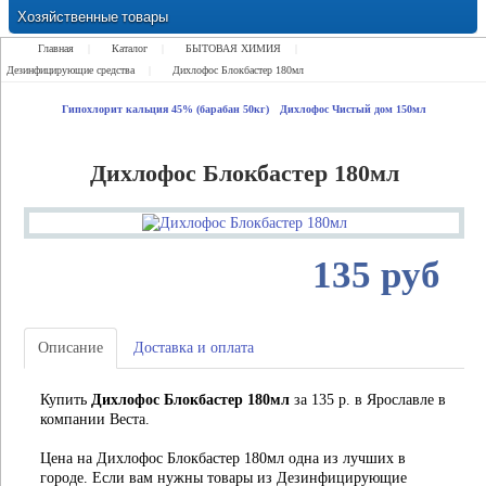
Хозяйственные товары
Замки Ручки Петли Засовы Проушины
Главная
|
Каталог
|
БЫТОВАЯ ХИМИЯ
|
Дезинфицирующие средства
|
Дихлофос Блокбастер 180мл
Гипохлорит кальция 45% (барабан 50кг)
Дихлофос Чистый дом 150мл
Дихлофос Блокбастер 180мл
135 руб
Описание
Доставка и оплата
Купить
Дихлофос Блокбастер 180мл
за 135 р. в Ярославле в
компании Веста.
Цена на Дихлофос Блокбастер 180мл одна из лучших в
городе. Если вам нужны товары из Дезинфицирующие