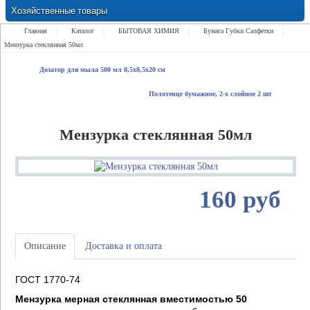
Хозяйственные товары
Замки Ручки Петли Засовы Проушины
Главная
|
Каталог
|
БЫТОВАЯ ХИМИЯ
|
Бумага Губки Салфетки
|
Мензурка стеклянная 50мл
Дозатор для мыла 500 мл 8,5х8,5х20 см
Полотенце бумажное, 2-х слойное 2 шт
Мензурка стеклянная 50мл
160 руб
Описание
Доставка и оплата
ГОСТ 1770-74
Мензурка мерная стеклянная вместимостью 50